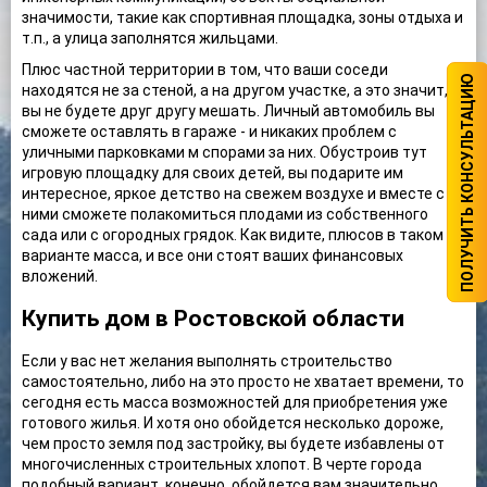
значимости, такие как спортивная площадка, зоны отдыха и
т.п., а улица заполнятся жильцами.
Плюс частной территории в том, что ваши соседи
ПОЛУЧИТЬ КОНСУЛЬТАЦИЮ
находятся не за стеной, а на другом участке, а это значит,
вы не будете друг другу мешать. Личный автомобиль вы
сможете оставлять в гараже - и никаких проблем с
уличными парковками м спорами за них. Обустроив тут
игровую площадку для своих детей, вы подарите им
интересное, яркое детство на свежем воздухе и вместе с
ними сможете полакомиться плодами из собственного
сада или с огородных грядок. Как видите, плюсов в таком
варианте масса, и все они стоят ваших финансовых
вложений.
Купить дом в Ростовской области
Если у вас нет желания выполнять строительство
самостоятельно, либо на это просто не хватает времени, то
сегодня есть масса возможностей для приобретения уже
готового жилья. И хотя оно обойдется несколько дороже,
чем просто земля под застройку, вы будете избавлены от
многочисленных строительных хлопот. В черте города
подобный вариант, конечно, обойдется вам значительно