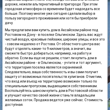
дороже, нежели альтернативный в пригороде. При этом
городская атмосфера со временем будет надоедать все
больше. Поэтому многие уже сегодня сделали выбор в
пользу загородного проживания или хотя бы приобрели
дачу.
Мы предлагаем вам купить дом в Аксайском районе под
Ростовом на Дону - в поселке Ольгинском. Здесь вас ждут
чистый воздух, красивые пейзажи, широкие улицы, и все это
- совсем недалеко от Ростова. От областного центра вас
будут отделять какие-то 9 километров, а значит, вы
сможете быстро добираться, например, на работу и
обратно. Если вы еще не решили, стоит ли купить дом в
Аксайском районе - в Ольгинском, - учтите и тот аргумент,
что территория поселка является охраняемой.
Следовательно, ваша собственность и вы сами получит
защиту от возможных посягательств хулиганов. Отметим,
что вход или въезд на территорию возможен только по
специальным пропускам, выдающимся собственникам.
Воспользуйтесь шансом купить дом в Ростовской области
и улучшит качество своей жизни станьте владельцем
желаемых соток. Продажа ведется уже сейчас. Стоимость
доступная.